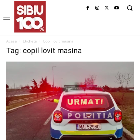
Acasă
Etichete
Copil lovit masina
Tag: copil lovit masina