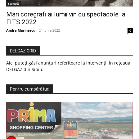
Cultură
Mari coregrafi ai lumii vin cu spectacole la
FITS 2022
Andra Marinescu
-
24 iunie 2022
0
DELGAZ GRID
Aici puteți găsi anunțuri referitoare la intervenții în rețeaua
DELGAZ din Sibiu.
Pentru cumpărături