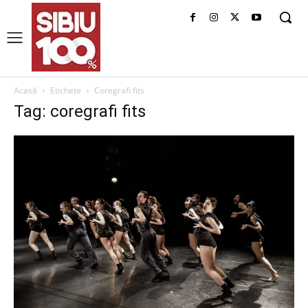
Acasă
Etichete
Coregrafi fits
Tag: coregrafi fits