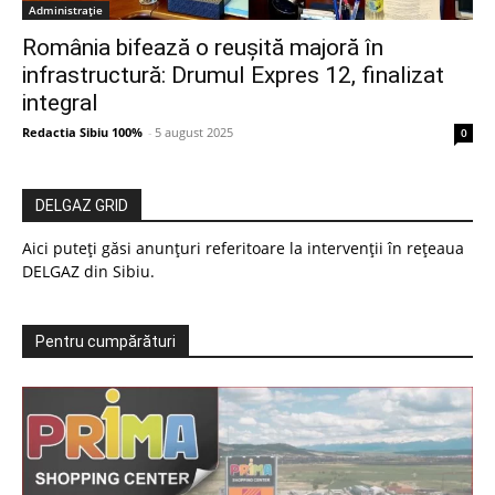
Administrație
România bifează o reușită majoră în
infrastructură: Drumul Expres 12, finalizat
integral
Redactia Sibiu 100%
-
5 august 2025
0
DELGAZ GRID
Aici puteți găsi anunțuri referitoare la intervenții în rețeaua
DELGAZ din Sibiu.
Pentru cumpărături