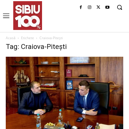
Acasă
Etichete
Craiova-Pitești
Tag: Craiova-Pitești