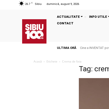
C
26.7
Sibiu
duminică, august 9, 2026
ACTUALITATE
INFO UTILE
CONTACT
ULTIMA ORĂ
Cine a INVENTAT pove
Acasă
Etichete
Crema de fata
Tag: cre