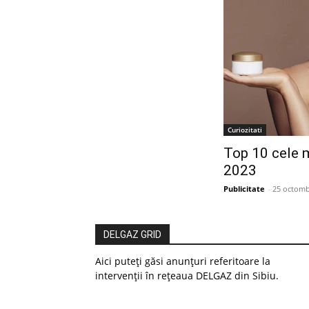
Curiozitati
Top 10 cele m
2023
Publicitate
-
25 octomb
DELGAZ GRID
Aici puteți găsi anunțuri referitoare la
intervenții în rețeaua DELGAZ din Sibiu.