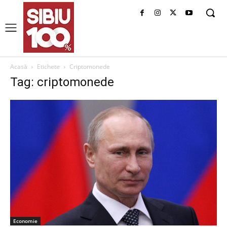
Acasă
Etichete
Criptomonede
Tag: criptomonede
Economie