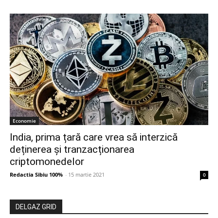
Economie
India, prima țară care vrea să interzică
deținerea și tranzacționarea
criptomonedelor
Redactia Sibiu 100%
-
15 martie 2021
0
DELGAZ GRID