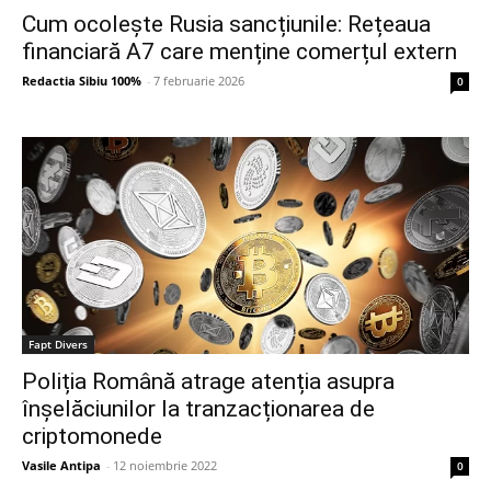
Cum ocolește Rusia sancțiunile: Rețeaua
financiară A7 care menține comerțul extern
Redactia Sibiu 100%
-
7 februarie 2026
0
Fapt Divers
Poliția Română atrage atenția asupra
înșelăciunilor la tranzacționarea de
criptomonede
Vasile Antipa
-
12 noiembrie 2022
0