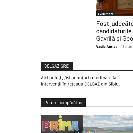
Eveniment
Fost judecător
candidaturil
Gavrilă și Ge
Vasile Antipa
-
13 mart
DELGAZ GRID
Aici puteți găsi anunțuri referitoare la
intervenții în rețeaua DELGAZ din Sibiu.
Pentru cumpărături