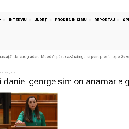
INTERVIU
JUDEŢ
PRODUS ÎN SIBIU
REPORTAJ
OPI
stață” de retrogradare. Moody’s păstrează ratingul și pune presiune pe Guver
ia gavrila
ti daniel george simion anamaria g