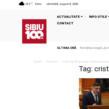
C
18.9
Sibiu
sâmbătă, august 8, 2026
ACTUALITATE
INFO UTILE
CONTACT
ULTIMA ORĂ
România scapă „la mu
Acasă
Etichete
Cristi daniel george simion anamar
Tag: cris