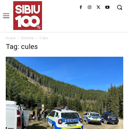
Acasă
Etichete
Cules
Tag: cules