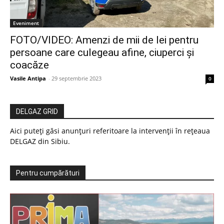
Eveniment
FOTO/VIDEO: Amenzi de mii de lei pentru
persoane care culegeau afine, ciuperci și
coacăze
Vasile Antipa
-
29 septembrie 2023
0
DELGAZ GRID
Aici puteți găsi anunțuri referitoare la intervenții în rețeaua
DELGAZ din Sibiu.
Pentru cumpărături