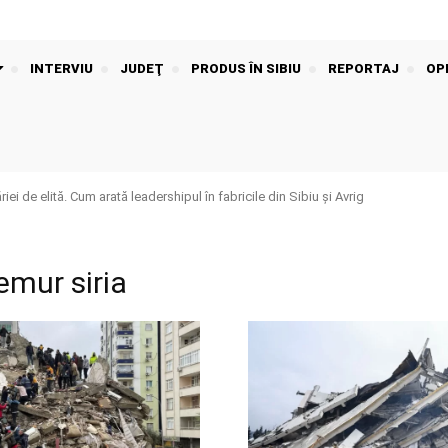
INTERVIU
JUDEŢ
PRODUS ÎN SIBIU
REPORTAJ
OPI
iei de elită. Cum arată leadershipul în fabricile din Sibiu și Avrig
emur siria