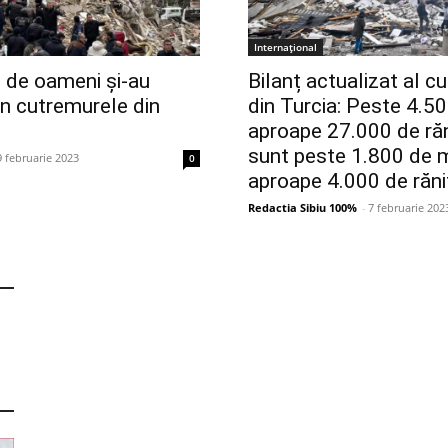
Internațional
 de oameni și-au
Bilanț actualizat al c
 în cutremurele din
din Turcia: Peste 4.50
aproape 27.000 de răniț
sunt peste 1.800 de m
9 februarie 2023
0
aproape 4.000 de răni
Redactia Sibiu 100%
-
7 februarie 202