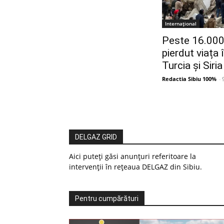
Internațional
Peste 16.000
pierdut viața
Turcia și Siria
Redactia Sibiu 100%
-
DELGAZ GRID
Aici puteți găsi anunțuri referitoare la
intervenții în rețeaua DELGAZ din Sibiu.
Pentru cumpărături