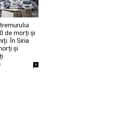
utremurului
0 de morți și
i. În Siria
orți și
ți
3
0