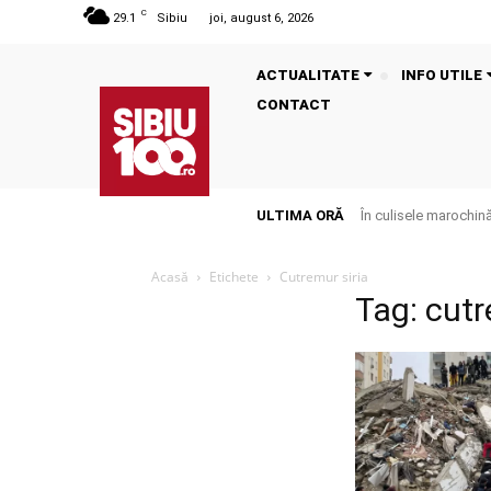
C
29.1
Sibiu
joi, august 6, 2026
ACTUALITATE
INFO UTILE
CONTACT
ULTIMA ORĂ
În culisele marochinăr
Acasă
Etichete
Cutremur siria
Tag: cutr