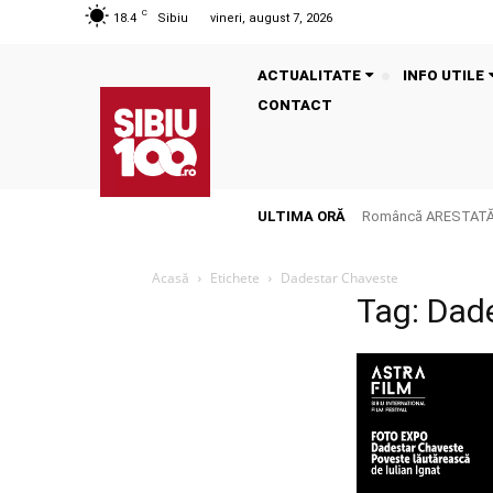
C
18.4
Sibiu
vineri, august 7, 2026
ACTUALITATE
INFO UTILE
CONTACT
ULTIMA ORĂ
Româncă ARESTATĂ î
Acasă
Etichete
Dadestar Chaveste
Tag: Dad