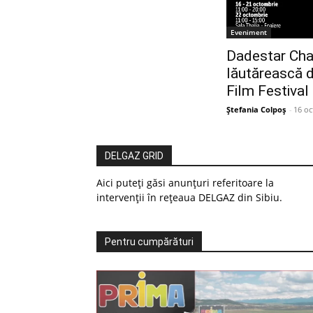
Eveniment
Dadestar Cha
lăutărească d
Film Festival
Ștefania Colpoș
-
16 oc
DELGAZ GRID
Aici puteți găsi anunțuri referitoare la
intervenții în rețeaua DELGAZ din Sibiu.
Pentru cumpărături