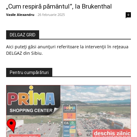
„Cum respiră pământul”, la Brukenthal
Vasile Alexandru
-
26 februarie 2025
0
DELGAZ GRID
Aici puteți găsi anunțuri referitoare la intervenții în rețeaua
DELGAZ din Sibiu.
Pentru cumpărături