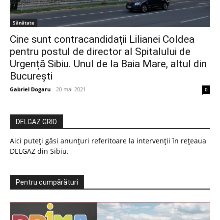
Sănătate
Cine sunt contracandidații Lilianei Coldea
pentru postul de director al Spitalului de
Urgență Sibiu. Unul de la Baia Mare, altul din
București
Gabriel Dogaru
-
20 mai 2021
0
DELGAZ GRID
Aici puteți găsi anunțuri referitoare la intervenții în rețeaua
DELGAZ din Sibiu.
Pentru cumpărături