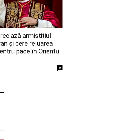
eciază armistițiul
ran și cere reluarea
pentru pace în Orientul
0