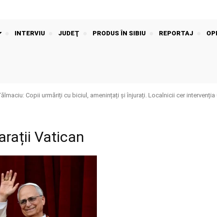
INTERVIU
JUDEŢ
PRODUS ÎN SIBIU
REPORTAJ
OPI
aciu: Copii urmăriți cu biciul, amenințați și înjurați. Localnicii cer intervenția 
arații Vatican