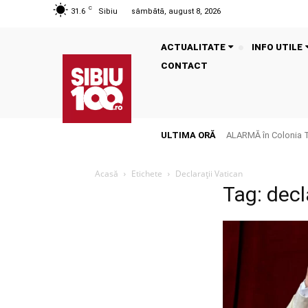
C
31.6
Sibiu
sâmbătă, august 8, 2026
ACTUALITATE
INFO UTILE
CONTACT
ULTIMA ORĂ
ALARMĂ în Colonia Tălm
Acasă
Etichete
Declarații Vatican
Tag: decl