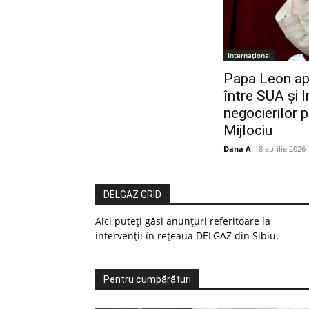
Internațional
Papa Leon apr
între SUA și I
negocierilor 
Mijlociu
Dana A
-
8 aprilie 2026
DELGAZ GRID
Aici puteți găsi anunțuri referitoare la
intervenții în rețeaua DELGAZ din Sibiu.
Pentru cumpărături