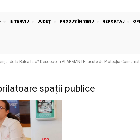
INTERVIU
JUDEŢ
PRODUS ÎN SIBIU
REPORTAJ
OPI
riștii de la Bâlea Lac? Descoperiri ALARMANTE făcute de Protecția Consumato
brilatoare spații publice