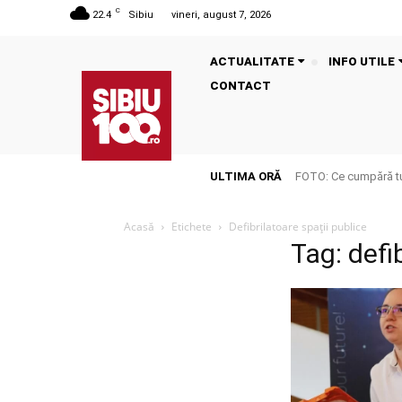
C
22.4
Sibiu
vineri, august 7, 2026
ACTUALITATE
INFO UTILE
CONTACT
ULTIMA ORĂ
FOTO: Ce cumpără tu
Acasă
Etichete
Defibrilatoare spații publice
Tag: defi