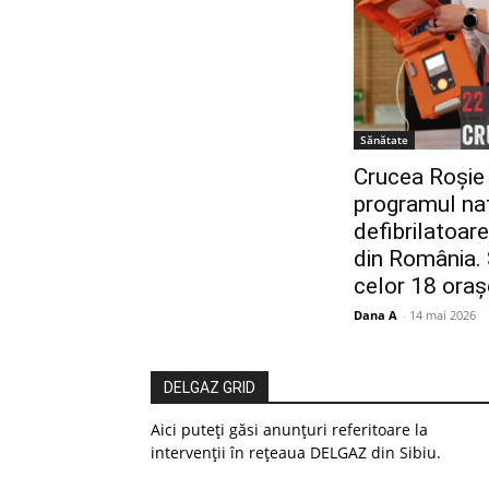
Sănătate
Crucea Roșie
programul naț
defibrilatoare
din România. S
celor 18 oraș
Dana A
-
14 mai 2026
DELGAZ GRID
Aici puteți găsi anunțuri referitoare la
intervenții în rețeaua DELGAZ din Sibiu.