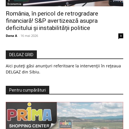
Economie
România, în pericol de retrogradare
financiară! S&P avertizează asupra
deficitului și instabilității politice
Dana A
-
16 mai 2026
0
DELGAZ GRID
Aici puteți găsi anunțuri referitoare la intervenții în rețeaua
DELGAZ din Sibiu.
Pentru cumpărături