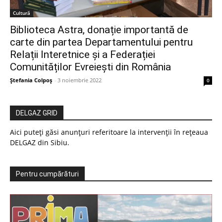
Cultură
Biblioteca Astra, donație importantă de
carte din partea Departamentului pentru
Relații Interetnice și a Federației
Comunităților Evreiești din România
Ștefania Colpoș
-
3 noiembrie 2022
0
DELGAZ GRID
Aici puteți găsi anunțuri referitoare la intervenții în rețeaua
DELGAZ din Sibiu.
Pentru cumpărături