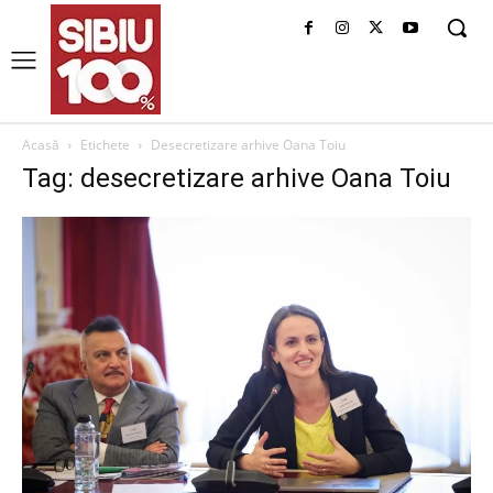
Acasă
Etichete
Desecretizare arhive Oana Toiu
Tag: desecretizare arhive Oana Toiu