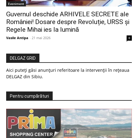
Eveniment
Guvernul deschide ARHIVELE SECRETE ale
României! Dosare despre Revoluție, URSS și
Regele Mihai ies la lumină
Vasile Antipa
-
21 mai 2026
0
DELGAZ GRID
Aici puteți găsi anunțuri referitoare la intervenții în rețeaua
DELGAZ din Sibiu.
Pentru cumpărături