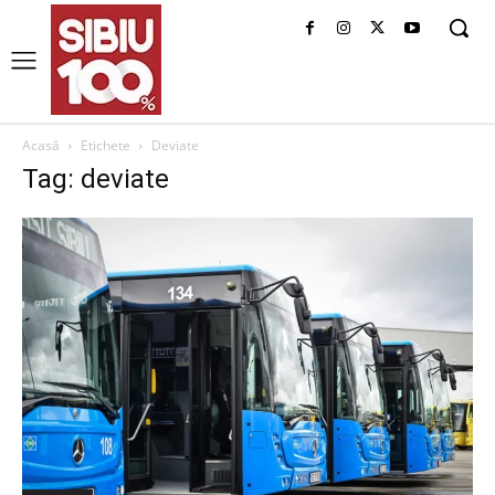
Acasă
Etichete
Deviate
Tag: deviate