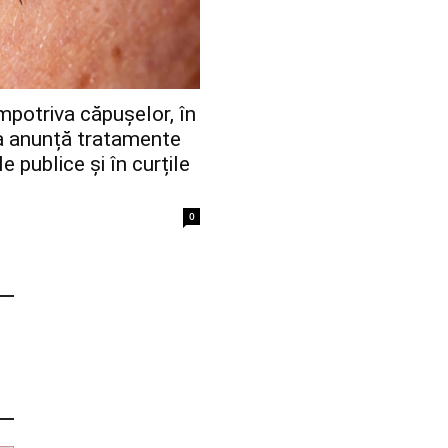
mpotriva căpușelor, în
ia anunță tratamente
e publice și în curțile
0