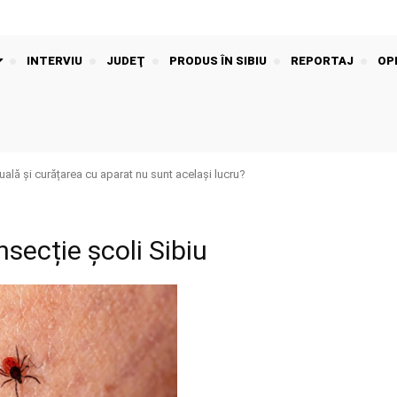
INTERVIU
JUDEŢ
PRODUS ÎN SIBIU
REPORTAJ
OPI
ală și curățarea cu aparat nu sunt același lucru?
nsecție școli Sibiu