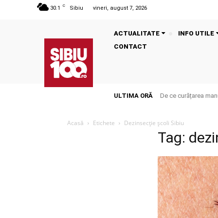
C
30.1
Sibiu
vineri, august 7, 2026
ACTUALITATE
INFO UTILE
CONTACT
ULTIMA ORĂ
De ce curățarea manu
Acasă
Etichete
Dezinsecție școli Sibiu
Tag: dezi