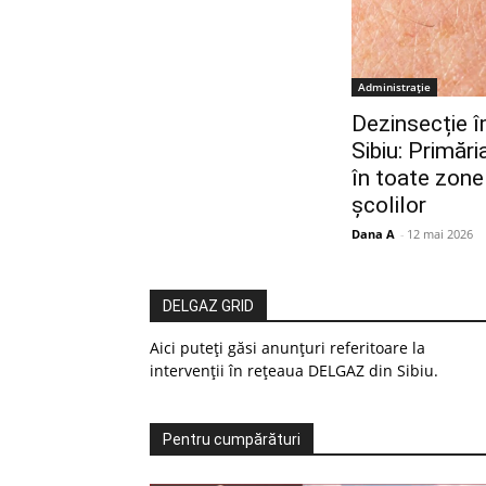
Administrație
Dezinsecție î
Sibiu: Primăr
în toate zonel
școlilor
Dana A
-
12 mai 2026
DELGAZ GRID
Aici puteți găsi anunțuri referitoare la
intervenții în rețeaua DELGAZ din Sibiu.
Pentru cumpărături