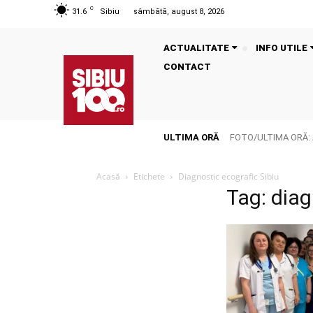
C
31.6
Sibiu
sâmbătă, august 8, 2026
ACTUALITATE
INFO UTILE
CONTACT
ULTIMA ORĂ
FOTO/ULTIMA ORĂ: ACC
Acasă
Etichete
Diagnostic ecografic Sibiu
Tag: diag