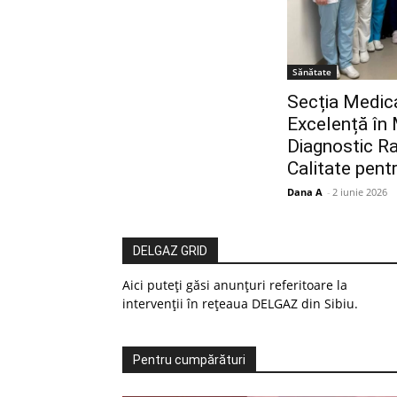
Sănătate
Secția Medica
Excelență în 
Diagnostic Rap
Calitate pent
Dana A
-
2 iunie 2026
DELGAZ GRID
Aici puteți găsi anunțuri referitoare la
intervenții în rețeaua DELGAZ din Sibiu.
Pentru cumpărături