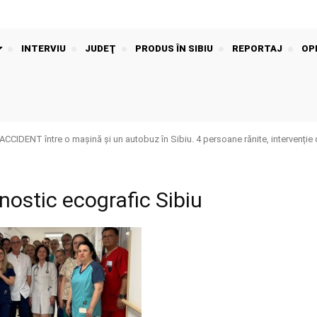
INTERVIU
JUDEŢ
PRODUS ÎN SIBIU
REPORTAJ
OPI
IDENT între o mașină și un autobuz în Sibiu. 4 persoane rănite, intervenție 
nostic ecografic Sibiu