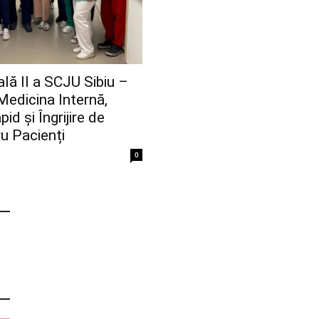
lă II a SCJU Sibiu –
Medicina Internă,
id și Îngrijire de
ru Pacienți
0