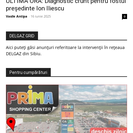
ULTIMA ORĂ: Diagnostic crunt pentru fostul
președinte Ion Iliescu
Vasile Antipa
-
16 iunie 2025
0
DELGAZ GRID
Aici puteți găsi anunțuri referitoare la intervenții în rețeaua
DELGAZ din Sibiu.
Pentru cumpărături