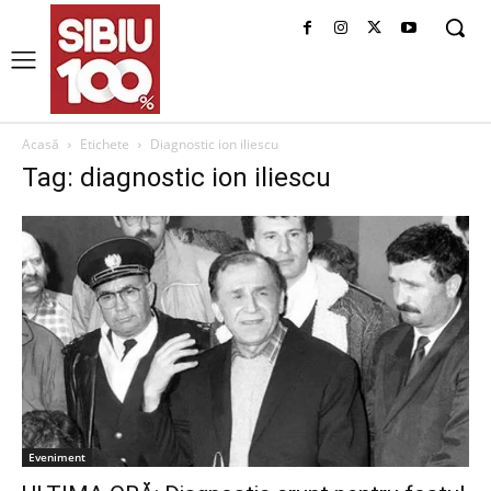
Acasă
Etichete
Diagnostic ion iliescu
Tag: diagnostic ion iliescu
Eveniment