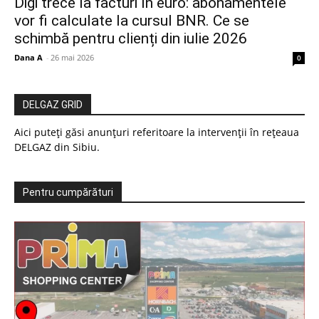
Digi trece la facturi în euro: abonamentele
vor fi calculate la cursul BNR. Ce se
schimbă pentru clienți din iulie 2026
Dana A
-
26 mai 2026
0
DELGAZ GRID
Aici puteți găsi anunțuri referitoare la intervenții în rețeaua
DELGAZ din Sibiu.
Pentru cumpărături