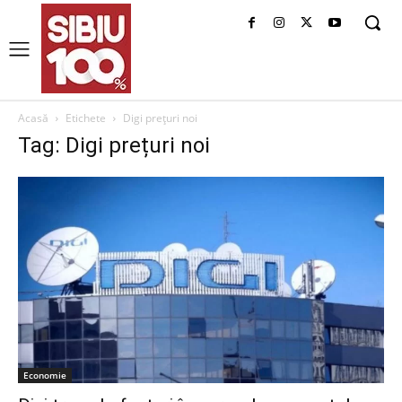
Acasă
Etichete
Digi prețuri noi
Tag: Digi prețuri noi
Economie