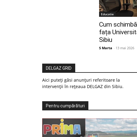
Educatie
Cum schimbă 
fața Universit
Sibiu
S Marta
-
13 mai 2026
DELGAZ GRID
Aici puteți găsi anunțuri referitoare la
intervenții în rețeaua DELGAZ din Sibiu.
Pentru cumpărături