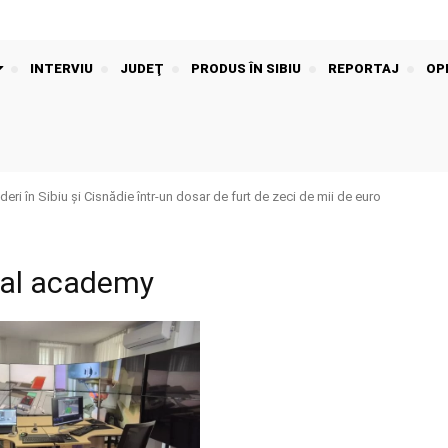
INTERVIU
JUDEŢ
PRODUS ÎN SIBIU
REPORTAJ
OPI
ri în Sibiu și Cisnădie într-un dosar de furt de zeci de mii de euro
ital academy