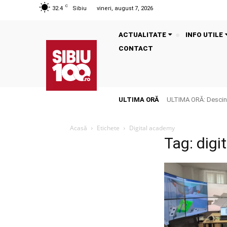
C
32.4
Sibiu
vineri, august 7, 2026
ACTUALITATE
INFO UTILE
CONTACT
ULTIMA ORĂ
ULTIMA ORĂ: Descinde
Acasă
Etichete
Digital academy
Tag: dig