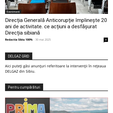
Eveniment
Direcția Generală Anticorupție împlinește 20
ani de activitate. ce acțiuni a desfășurat
Direcția sibiană
Redactia Sibiu 100%
-
30 mai 2025
0
DELGAZ GRID
Aici puteți găsi anunțuri referitoare la intervenții în rețeaua
DELGAZ din Sibiu.
Pentru cumpărături