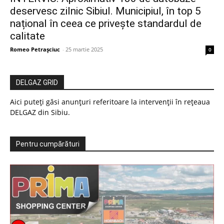
deservesc zilnic Sibiul. Municipiul, în top 5
național în ceea ce privește standardul de
calitate
Romeo Petrașciuc
-
25 martie 2025
0
DELGAZ GRID
Aici puteți găsi anunțuri referitoare la intervenții în rețeaua
DELGAZ din Sibiu.
Pentru cumpărături