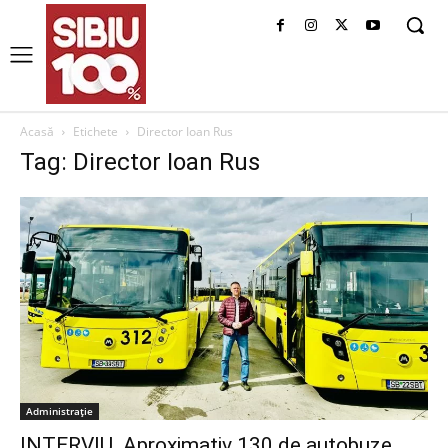
Acasă
Etichete
Director Ioan Rus
Tag: Director Ioan Rus
Administrație
INTERVIU. Aproximativ 130 de autobuze