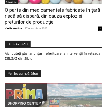
Sănătate
O parte din medicamentele fabricate în țară
riscă să dispară, din cauza exploziei
prețurilor de producție
Vasile Antipa
-
27 octombrie 2022
0
DELGAZ GRID
Aici puteți găsi anunțuri referitoare la intervenții în rețeaua
DELGAZ din Sibiu.
Pentru cumpărături