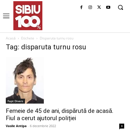
Acasă
Etichete
Disparuta turnu rosu
Tag: disparuta turnu rosu
Fapt Divers
Femeie de 45 de ani, dispărută de acasă.
Fiul a cerut ajutorul poliției
Vasile Antipa
-
6 decembrie 2022
0