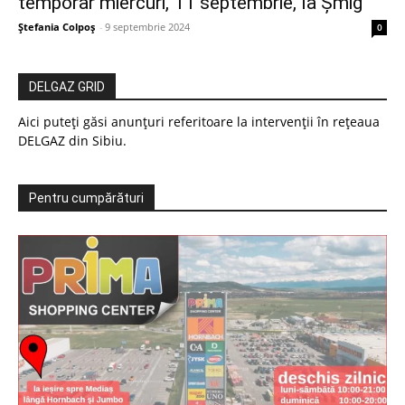
temporar miercuri, 11 septembrie, la Șmig
Ștefania Colpoș
-
9 septembrie 2024
0
DELGAZ GRID
Aici puteți găsi anunțuri referitoare la intervenții în rețeaua
DELGAZ din Sibiu.
Pentru cumpărături