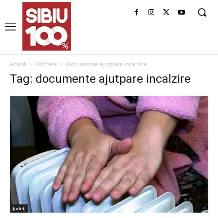
Acasă
Etichete
Documente ajutpare incalzire
Tag: documente ajutpare incalzire
Judeţ