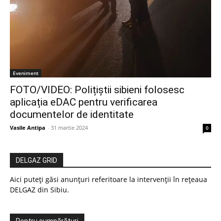
Eveniment
FOTO/VIDEO: Polițiștii sibieni folosesc
aplicația eDAC pentru verificarea
documentelor de identitate
Vasile Antipa
-
31 martie 2024
0
DELGAZ GRID
Aici puteți găsi anunțuri referitoare la intervenții în rețeaua
DELGAZ din Sibiu.