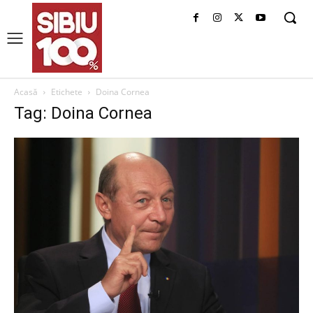
Acasă
Etichete
Doina Cornea
Tag: Doina Cornea