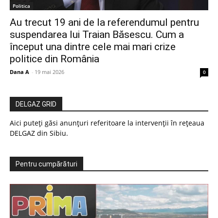
Politica
Au trecut 19 ani de la referendumul pentru
suspendarea lui Traian Băsescu. Cum a
început una dintre cele mai mari crize
politice din România
Dana A
-
19 mai 2026
0
DELGAZ GRID
Aici puteți găsi anunțuri referitoare la intervenții în rețeaua
DELGAZ din Sibiu.
Pentru cumpărături