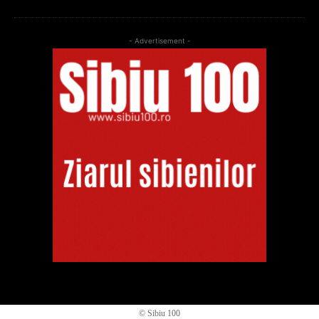
- Advertisement -
© Sibiu 100