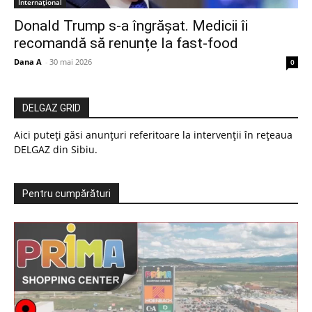
Internațional
Donald Trump s-a îngrășat. Medicii îi
recomandă să renunțe la fast-food
Dana A
-
30 mai 2026
0
DELGAZ GRID
Aici puteți găsi anunțuri referitoare la intervenții în rețeaua
DELGAZ din Sibiu.
Pentru cumpărături