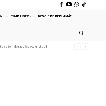
NII
TIMP LIBER
NEVOIE DE RECLAMĂ?
ile se tem de răspândirea unei boli