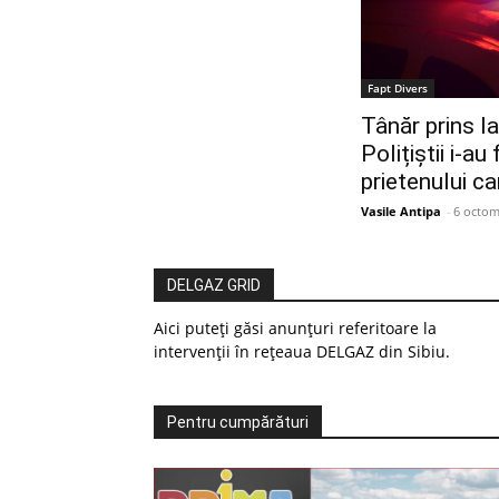
Fapt Divers
Tânăr prins l
Polițiștii i-a
prietenului ca
Vasile Antipa
-
6 octom
DELGAZ GRID
Aici puteți găsi anunțuri referitoare la
intervenții în rețeaua DELGAZ din Sibiu.
Pentru cumpărături