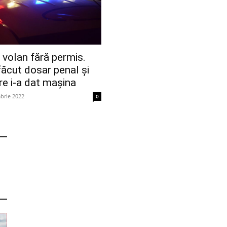
a volan fără permis.
u făcut dosar penal și
re i-a dat mașina
brie 2022
0