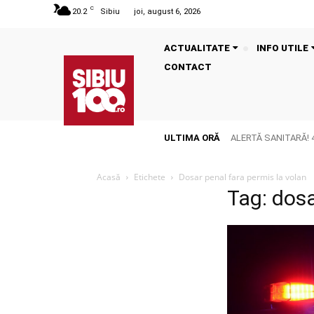
C
20.2
Sibiu
joi, august 6, 2026
ACTUALITATE
INFO UTILE
CONTACT
ULTIMA ORĂ
ALERTĂ SANITARĂ! 41 
devastatoare
Acasă
Etichete
Dosar penal fara permis la volan
Tag: dosa