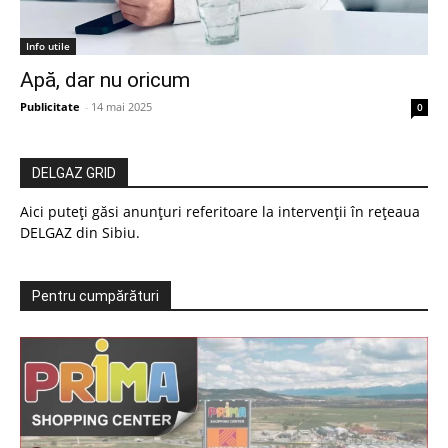
Info utile
Apă, dar nu oricum
Publicitate
-
14 mai 2025
0
DELGAZ GRID
Aici puteți găsi anunțuri referitoare la intervenții în rețeaua
DELGAZ din Sibiu.
Pentru cumpărături