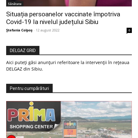
Sănătate
Situația persoanelor vaccinate împotriva
Covid-19 la nivelul județului Sibiu
Ștefania Colpoș
-
12 august 2022
0
DELGAZ GRID
Aici puteți găsi anunțuri referitoare la intervenții în rețeaua
DELGAZ din Sibiu.
Pentru cumpărături