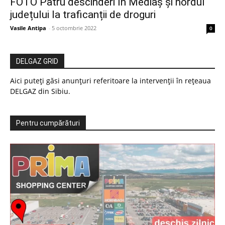
FOTO Patru descinderi în Mediaș și nordul
județului la traficanții de droguri
Vasile Antipa
-
5 octombrie 2022
0
DELGAZ GRID
Aici puteți găsi anunțuri referitoare la intervenții în rețeaua
DELGAZ din Sibiu.
Pentru cumpărături