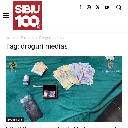
Acasă
Etichete
Droguri medias
Tag: droguri medias
Eveniment