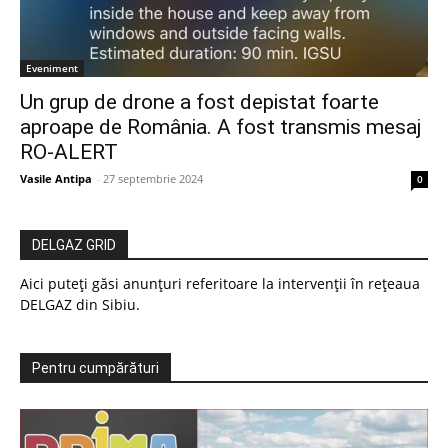
Eveniment
Un grup de drone a fost depistat foarte
aproape de România. A fost transmis mesaj
RO-ALERT
Vasile Antipa
-
27 septembrie 2024
0
DELGAZ GRID
Aici puteți găsi anunțuri referitoare la intervenții în rețeaua
DELGAZ din Sibiu.
Pentru cumpărături