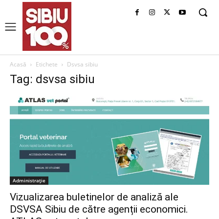
Acasă
Etichete
Dsvsa sibiu
Tag: dsvsa sibiu
Administrație
Vizualizarea buletinelor de analiză ale
DSVSA Sibiu de către agenții economici.