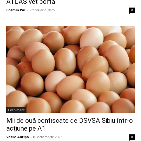
ATLAS vet portal
Cosmin Pal
-
5 februarie 2025
0
Eveniment
Mii de ouă confiscate de DSVSA Sibiu într-o
acțiune pe A1
Vasile Antipa
-
10 octombrie 2023
0