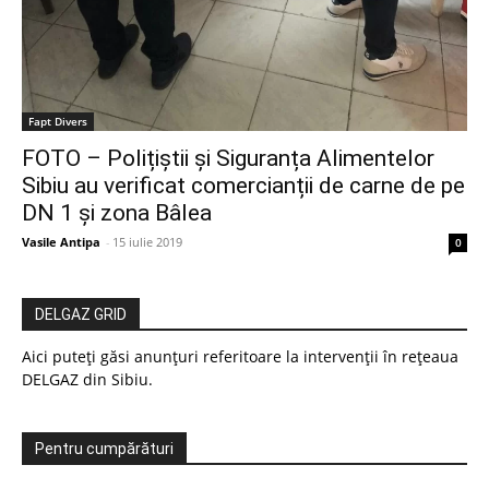
Fapt Divers
FOTO – Polițiștii și Siguranța Alimentelor
Sibiu au verificat comercianții de carne de pe
DN 1 și zona Bâlea
Vasile Antipa
-
15 iulie 2019
0
DELGAZ GRID
Aici puteți găsi anunțuri referitoare la intervenții în rețeaua
DELGAZ din Sibiu.
Pentru cumpărături