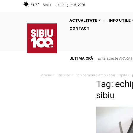
C
31.7
Sibiu
joi, august 6, 2026
ACTUALITATE
INFO UTILE
CONTACT
ULTIMA ORĂ
Evită aceste APARATE
Acasă
Etichete
Echipamente ambulatoriu spitalul 
Tag: ech
sibiu