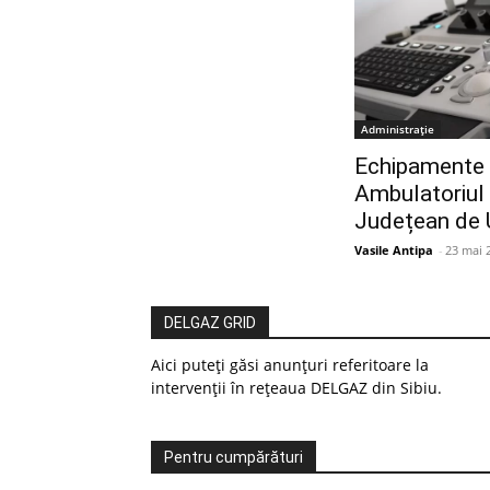
Administrație
Echipamente d
Ambulatoriul S
Județean de 
Vasile Antipa
-
23 mai 
DELGAZ GRID
Aici puteți găsi anunțuri referitoare la
intervenții în rețeaua DELGAZ din Sibiu.
Pentru cumpărături