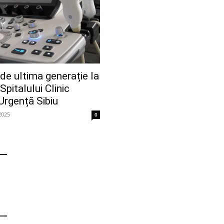
e ultima generație la
pitalului Clinic
Urgență Sibiu
2025
0