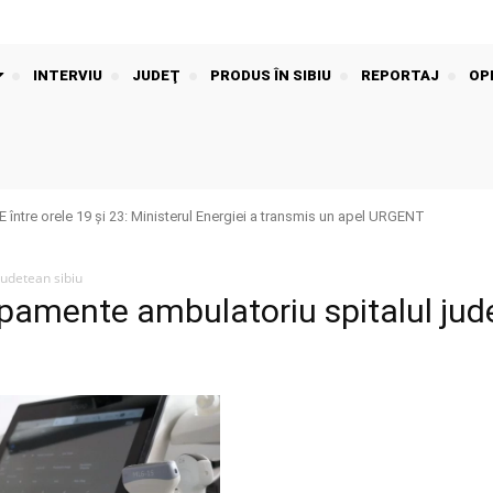
INTERVIU
JUDEŢ
PRODUS ÎN SIBIU
REPORTAJ
OPI
 între orele 19 și 23: Ministerul Energiei a transmis un apel URGENT
judetean sibiu
ipamente ambulatoriu spitalul ju