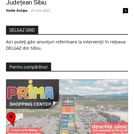
Județean Sibiu
Vasile Antipa
-
25 iulie 2023
0
DELGAZ GRID
Aici puteți găsi anunțuri referitoare la intervenții în rețeaua
DELGAZ din Sibiu.
Pentru cumpărături