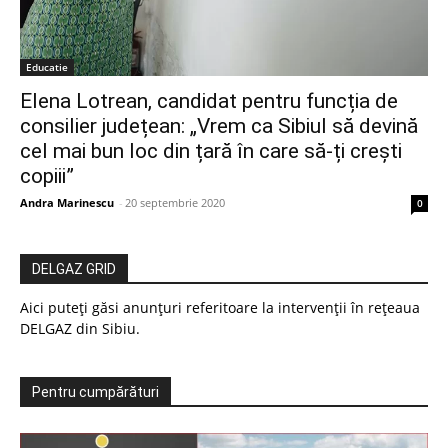
Educatie
Elena Lotrean, candidat pentru funcția de
consilier județean: „Vrem ca Sibiul să devină
cel mai bun loc din țară în care să-ți crești
copiii”
Andra Marinescu
-
20 septembrie 2020
0
DELGAZ GRID
Aici puteți găsi anunțuri referitoare la intervenții în rețeaua
DELGAZ din Sibiu.
Pentru cumpărături