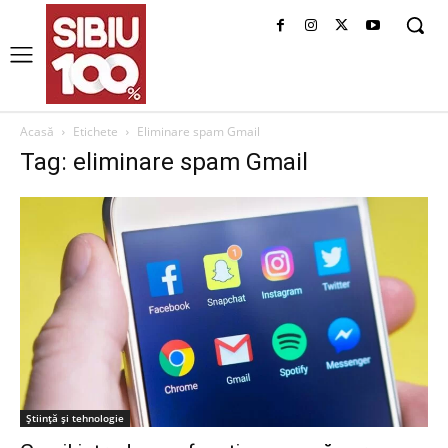
Acasă
Etichete
Eliminare spam Gmail
Tag: eliminare spam Gmail
Știință și tehnologie