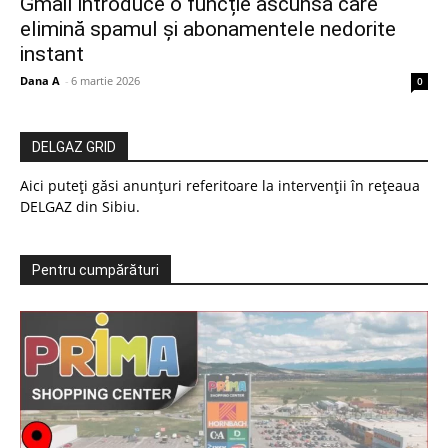
Gmail introduce o funcție ascunsă care
elimină spamul și abonamentele nedorite
instant
Dana A
-
6 martie 2026
0
DELGAZ GRID
Aici puteți găsi anunțuri referitoare la intervenții în rețeaua
DELGAZ din Sibiu.
Pentru cumpărături