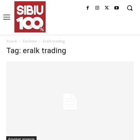
Acasă
Etichete
Eralk trading
Tag: eralk trading
Anunțuri proiecte