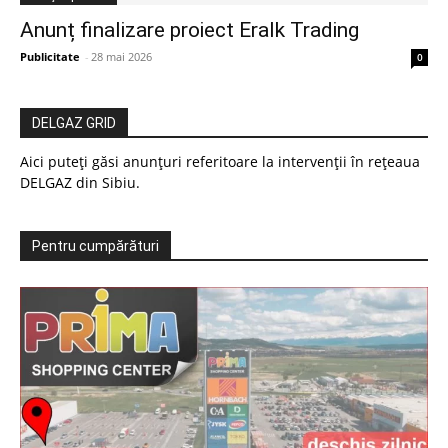
Anunț finalizare proiect Eralk Trading
Publicitate
-
28 mai 2026
0
DELGAZ GRID
Aici puteți găsi anunțuri referitoare la intervenții în rețeaua
DELGAZ din Sibiu.
Pentru cumpărături