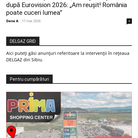
după Eurovision 2026: „Am reușit! România
poate cuceri lumea”
Dana A
-
17 mai 2026
0
DELGAZ GRID
Aici puteți găsi anunțuri referitoare la intervenții în rețeaua
DELGAZ din Sibiu.
Pentru cumpărături