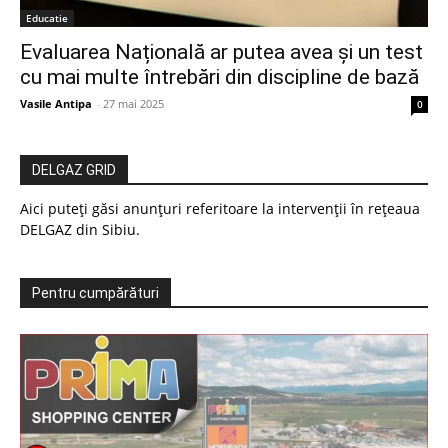
Educatie
Evaluarea Națională ar putea avea și un test
cu mai multe întrebări din discipline de bază
Vasile Antipa
-
27 mai 2025
0
DELGAZ GRID
Aici puteți găsi anunțuri referitoare la intervenții în rețeaua
DELGAZ din Sibiu.
Pentru cumpărături