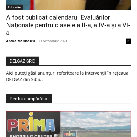
Educatie
A fost publicat calendarul Evaluărilor
Naționale pentru clasele a II-a, a IV-a și a VI-
a
Andra Marinescu
-
13 octombrie 2021
0
DELGAZ GRID
Aici puteți găsi anunțuri referitoare la intervenții în rețeaua
DELGAZ din Sibiu.
Pentru cumpărături