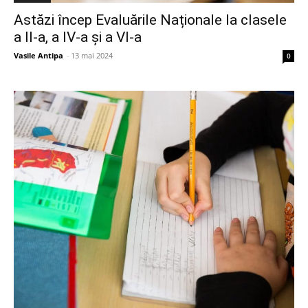
Astăzi încep Evaluările Naționale la clasele
a II-a, a IV-a și a VI-a
Vasile Antipa
-
13 mai 2024
0