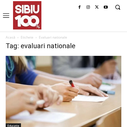
Acasă
Etichete
Evaluari nationale
Tag: evaluari nationale
Educatie