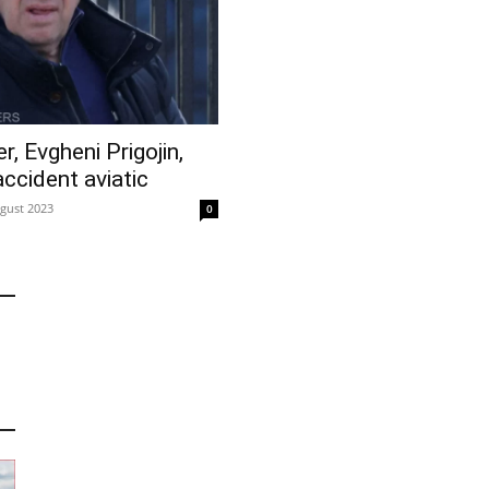
, Evgheni Prigojin,
accident aviatic
gust 2023
0