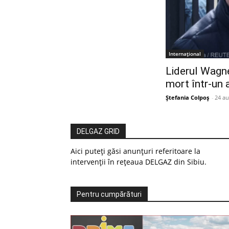
Internațional
Liderul Wagner
mort într-un 
Ștefania Colpoș
-
24 au
DELGAZ GRID
Aici puteți găsi anunțuri referitoare la
intervenții în rețeaua DELGAZ din Sibiu.
Pentru cumpărături