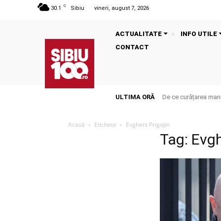
C
30.1
Sibiu
vineri, august 7, 2026
ACTUALITATE
INFO UTILE
CONTACT
ULTIMA ORĂ
De ce curățarea manu
Acasă
Etichete
Evgheni Prigojin
Tag: Evgh