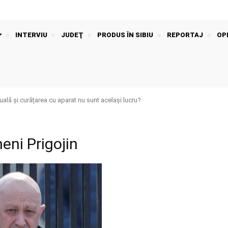
INTERVIU
JUDEŢ
PRODUS ÎN SIBIU
REPORTAJ
OPI
ală și curățarea cu aparat nu sunt același lucru?
eni Prigojin