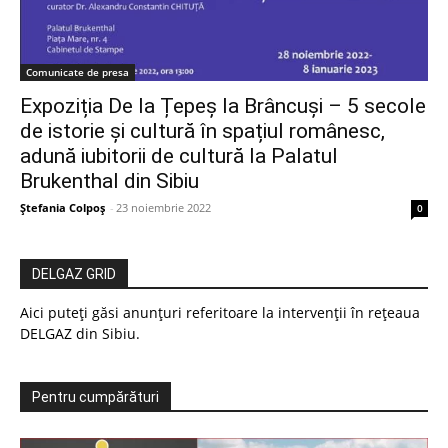
Comunicate de presa
Expoziția De la Țepeş la Brâncuşi – 5 secole
de istorie și cultură în spațiul românesc,
adună iubitorii de cultură la Palatul
Brukenthal din Sibiu
Ștefania Colpoș
-
23 noiembrie 2022
0
DELGAZ GRID
Aici puteți găsi anunțuri referitoare la intervenții în rețeaua
DELGAZ din Sibiu.
Pentru cumpărături