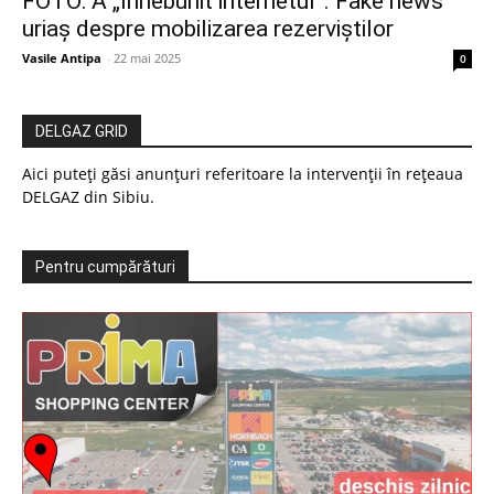
FOTO: A „înnebunit internetul”. Fake news
uriaș despre mobilizarea rezerviștilor
Vasile Antipa
-
22 mai 2025
0
DELGAZ GRID
Aici puteți găsi anunțuri referitoare la intervenții în rețeaua
DELGAZ din Sibiu.
Pentru cumpărături