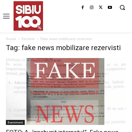
Acasă
Etichete
Fake news mobilizare rezervisti
Tag: fake news mobilizare rezervisti
Eveniment