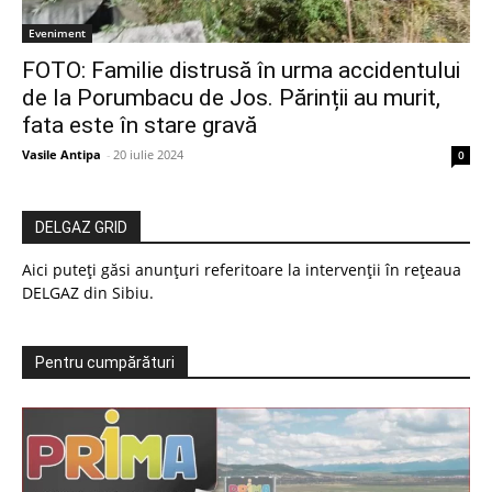
Eveniment
FOTO: Familie distrusă în urma accidentului
de la Porumbacu de Jos. Părinții au murit,
fata este în stare gravă
Vasile Antipa
-
20 iulie 2024
0
DELGAZ GRID
Aici puteți găsi anunțuri referitoare la intervenții în rețeaua
DELGAZ din Sibiu.
Pentru cumpărături