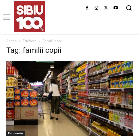
Acasă
Etichete
Familii copii
Tag: familii copii
Economie